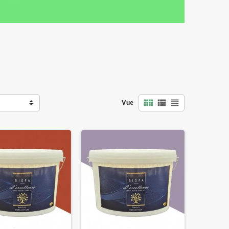



Vue