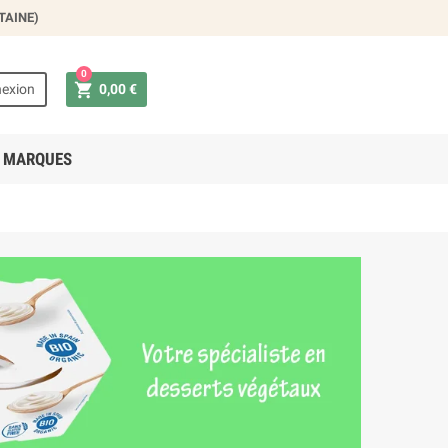
TAINE)
0

exion
0,00 €
 MARQUES