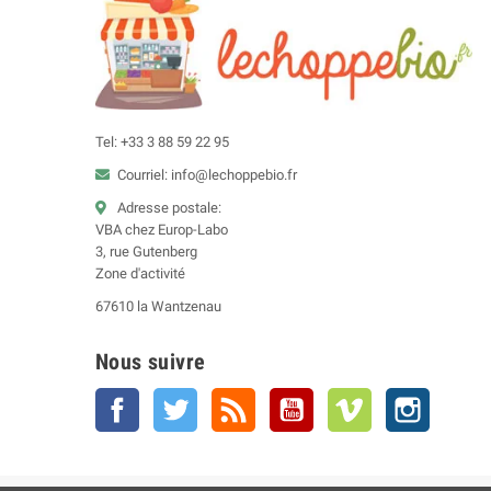
Tel: +33 3 88 59 22 95
Courriel: info@lechoppebio.fr
Adresse postale:
VBA chez Europ-Labo
3, rue Gutenberg
Zone d'activité
67610 la Wantzenau
Nous suivre
Facebook
Twitter
Rss
YouTube
Vimeo
Instagra