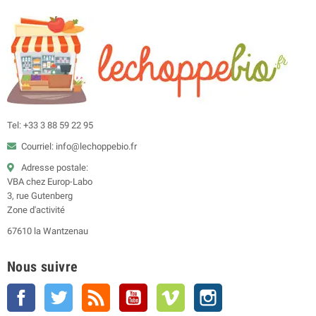
Tel: +33 3 88 59 22 95
Courriel: info@lechoppebio.fr
Adresse postale:
VBA chez Europ-Labo
3, rue Gutenberg
Zone d'activité
67610 la Wantzenau
Nous suivre
Facebook
Twitter
Rss
YouTube
Vimeo
Instagram