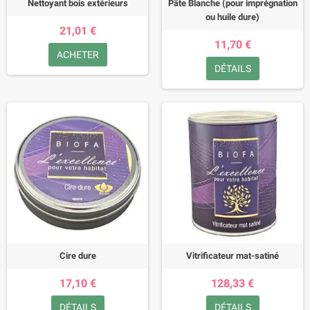
Nettoyant bois extérieurs
Pâte Blanche (pour imprégnation
ou huile dure)
21,01 €
11,70 €
ACHETER
DÉTAILS
Cire dure
Vitrificateur mat-satiné
17,10 €
128,33 €
DÉTAILS
DÉTAILS