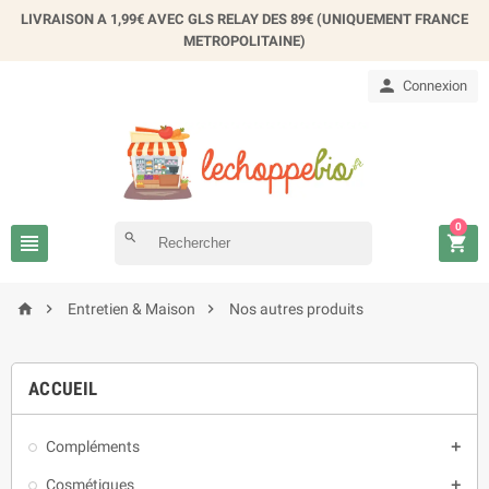
LIVRAISON A 1,99€ AVEC GLS RELAY DES 89€ (UNIQUEMENT FRANCE
METROPOLITAINE)

Connexion
0

search




Entretien & Maison
Nos autres produits
ACCUEIL
Compléments

Cosmétiques
