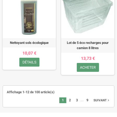
Nettoyant sols écologique
Lot de 5 éco recharges pour
camion 8 litres
10,07 €
13,73 €
DÉTAILS
ACHETER
Affichage 1-12 de 100 article(s)
…
1
2
3
9
SUIVANT
