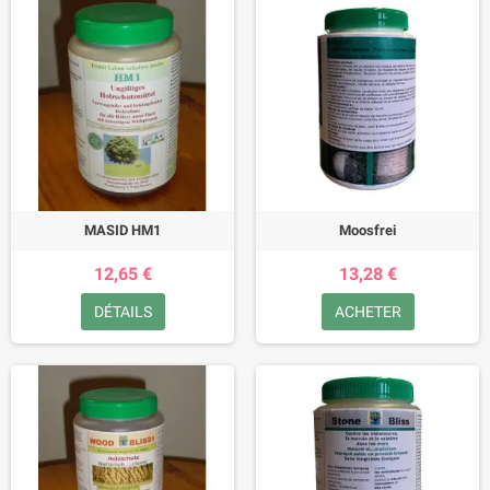
MASID HM1
Moosfrei
12,65 €
13,28 €
DÉTAILS
ACHETER