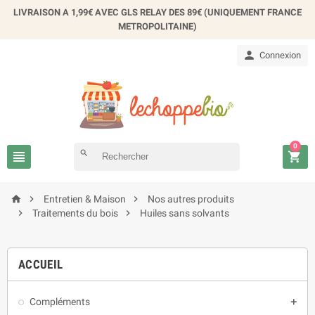
LIVRAISON A 1,99€ AVEC GLS RELAY DES 89€ (UNIQUEMENT FRANCE
METROPOLITAINE)

Connexion
0

search




Entretien & Maison
Nos autres produits


Traitements du bois
Huiles sans solvants
ACCUEIL
Compléments
