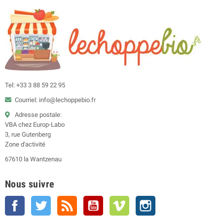
Tel: +33 3 88 59 22 95
Courriel: info@lechoppebio.fr
Adresse postale:
VBA chez Europ-Labo
3, rue Gutenberg
Zone d'activité
67610 la Wantzenau
Nous suivre
Facebook
Twitter
Rss
YouTube
Vimeo
Instagram