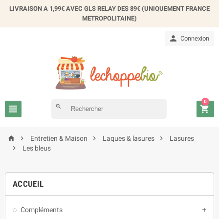
LIVRAISON A 1,99€ AVEC GLS RELAY DES 89€ (UNIQUEMENT FRANCE
METROPOLITAINE)

Connexion
0

search





Entretien & Maison
Laques & lasures
Lasures

Les bleus
ACCUEIL
Compléments
