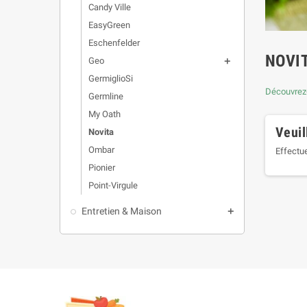
Candy Ville
EasyGreen
Eschenfelder
NOVI
Geo

GermiglioSi
Découvrez-
Germline
My Oath
Veuil
Novita
Ombar
Effectu
Pionier
Point-Virgule
Entretien & Maison
