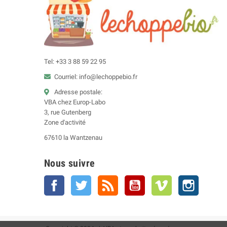
Tel: +33 3 88 59 22 95
Courriel: info@lechoppebio.fr
Adresse postale:
VBA chez Europ-Labo
3, rue Gutenberg
Zone d'activité
67610 la Wantzenau
Nous suivre
Facebook
Twitter
Rss
YouTube
Vimeo
Instagra