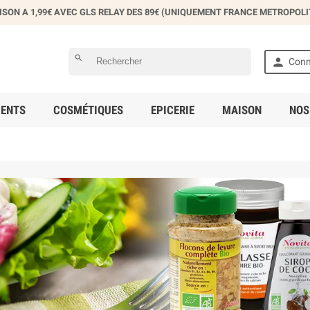
ISON A 1,99€ AVEC GLS RELAY DES 89€ (UNIQUEMENT FRANCE METROPOLI
éer une liste d'envies
search

Conn
 la liste d'envies
ENTS
COSMÉTIQUES
EPICERIE
MAISON
NOS
Annuler
Créer une liste d'envies