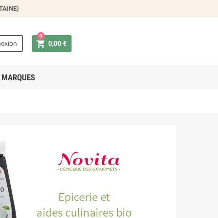
TAINE)
×
0

exion
0,00 €
 MARQUES