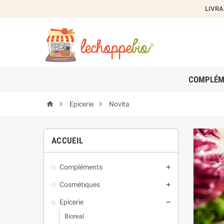
LIVRA
Cr
Nom de
COMPLÉM



Epicerie
Novita
ACCUEIL
Compléments

Cosmétiques

Epicerie

Bioreal