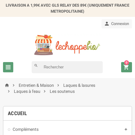
LIVRAISON A 1,99€ AVEC GLS RELAY DES 89€ (UNIQUEMENT FRANCE
METROPOLITAINE)

Connexion
0

search




Entretien & Maison
Laques & lasures


Laques à l'eau
Les soutenus
ACCUEIL
Compléments
