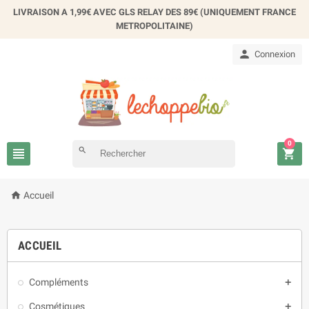
LIVRAISON A 1,99€ AVEC GLS RELAY DES 89€ (UNIQUEMENT FRANCE
METROPOLITAINE)

Connexion
0

search


Accueil
ACCUEIL
Compléments

Cosmétiques
