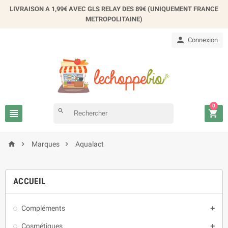
×
LIVRAISON A 1,99€ AVEC GLS RELAY DES 89€ (UNIQUEMENT FRANCE
Créer une liste d'envies
METROPOLITAINE)

Connexion
Nom de la liste d'envies
Annuler
Créer une liste d'envies
0

search




Marques
Aqualact
ACCUEIL
Compléments

Cosmétiques
