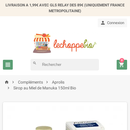
×
LIVRAISON A 1,99€ AVEC GLS RELAY DES 89€ (UNIQUEMENT FRANCE
Créer une liste d'envies
METROPOLITAINE)

Connexion
Nom de la liste d'envies
Annuler
Créer une liste d'envies
0

search




Compléments
Aprolis

Sirop au Miel de Manuka 150ml Bio