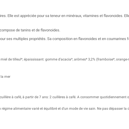
res. Elle est appréciée pour sa teneur en minéraux, vitamines et flavonoides. E
e compose de tanins et de flavonoides.
our ses multiples propriétés. Sa composition en flavonoides et en coumarines fon
*, miel de tilleul*, épaississant: gomme d'acacia*, arômes* 3,2% (framboise*, orange-
 la mer
1 cuillère à café, à partir de 7 ans: 2 cuillères à café. A consommer quotidienneme
n régime alimentaire varié et équilibré et d'un mode de vie sain. Ne pas dépasser l