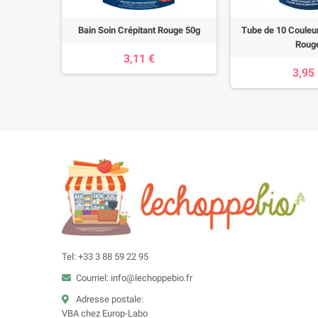
20ml Bio
Bain Soin Crépitant Rouge 50g
Tube de 10 Couleur
Roug
3,11 €
3,95
Tel: +33 3 88 59 22 95
Courriel: info@lechoppebio.fr
Adresse postale:
VBA chez Europ-Labo