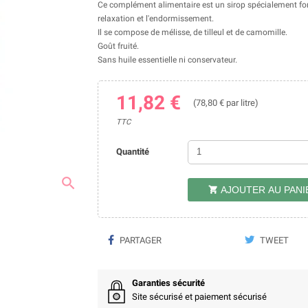
Ce complément alimentaire est un sirop spécialement formu
relaxation et l'endormissement.
Il se compose de mélisse, de tilleul et de camomille.
Goût fruité.
Sans huile essentielle ni conservateur.
11,82 €
(78,80 € par litre)
TTC
Quantité
search
AJOUTER AU PANI

PARTAGER
TWEET
Garanties sécurité
Site sécurisé et paiement sécurisé