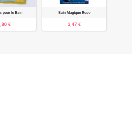
s pour le Bain
Bain Magique Rose
Super G
bourrach
,80 €
3,47 €