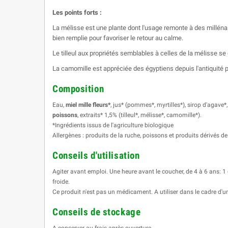
Les points forts :
La mélisse est une plante dont l'usage remonte à des millénai
bien remplie pour favoriser le retour au calme.
Le tilleul aux propriétés semblables à celles de la mélisse s
La camomille est appréciée des égyptiens depuis l'antiquité p
Composition
Eau,
miel mille fleurs*
, jus* (pommes*, myrtilles*), sirop d'agave
poissons
, extraits* 1,5% (tilleul*, mélisse*, camomille*).
*Ingrédients issus de l'agriculture biologique
Allergènes : produits de la ruche, poissons et produits dérivés de
Conseils d'utilisation
Agiter avant emploi. Une heure avant le coucher, de 4 à 6 ans: 
froide.
Ce produit n'est pas un médicament. A utiliser dans le cadre d'u
Conseils de stockage
A conserver au frais après ouverture.