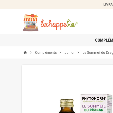
LIVRA
Cr
Nom de
COMPLÉM




Compléments
Junior
Le Sommeil du Dra