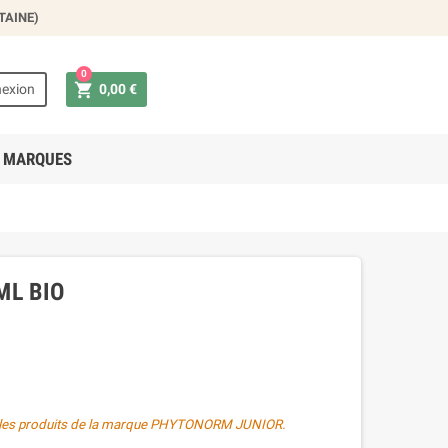
TAINE)
×
0

exion
0,00 €
 MARQUES
ML BIO
US les produits de la marque PHYTONORM JUNIOR.