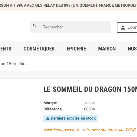
ISON A 1,99€ AVEC GLS RELAY DES 89€ (UNIQUEMENT FRANCE METROPOLI
éer une liste d'envies
search

Conn
 la liste d'envies
ENTS
COSMÉTIQUES
EPICERIE
MAISON
NOS
Annuler
Créer une liste d'envies
gon 150ml Bio
LE SOMMEIL DU DRAGON 150
Marque
Junior
Référence
80504
Derniers articles en stock

www.lechoppebio.fr - retrouvez sur notre site TO