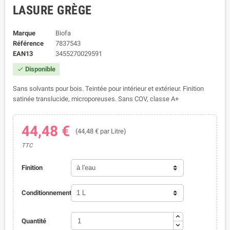
LASURE GRÈGE
Marque
Biofa
Référence
7837543
EAN13
3455270029591
Disponible

Sans solvants pour bois. Teintée pour intérieur et extérieur. Finition
satinée translucide, microporeuses. Sans COV, classe A+
44,48 €
(44,48 € par Litre)
TTC
Finition
Conditionnement
Quantité