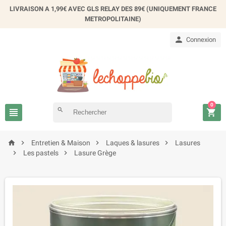
×
LIVRAISON A 1,99€ AVEC GLS RELAY DES 89€ (UNIQUEMENT FRANCE
Créer une liste d'envies
METROPOLITAINE)

Connexion
Nom de la liste d'envies
Annuler
Créer une liste d'envies
0

search





Entretien & Maison
Laques & lasures
Lasures


Les pastels
Lasure Grège