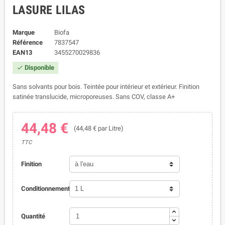
LASURE LILAS
Marque
Biofa
Référence
7837547
EAN13
3455270029836
Disponible

Sans solvants pour bois. Teintée pour intérieur et extérieur. Finition
satinée translucide, microporeuses. Sans COV, classe A+
44,48 €
(44,48 € par Litre)
TTC
Finition
Conditionnement
Quantité