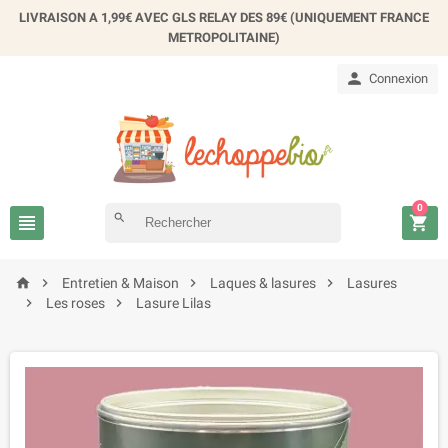
×
LIVRAISON A 1,99€ AVEC GLS RELAY DES 89€ (UNIQUEMENT FRANCE
Créer une liste d'envies
METROPOLITAINE)

Connexion
Nom de la liste d'envies
Annuler
Créer une liste d'envies
0

search





Entretien & Maison
Laques & lasures
Lasures


Les roses
Lasure Lilas