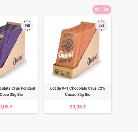
colats Crus Fondant
Lot de 9+1 Chocolats Crus 72%
Lot de 
-Coco 35g Bio
Cacao 35g Bio
Crè
9,05 €
29,05 €