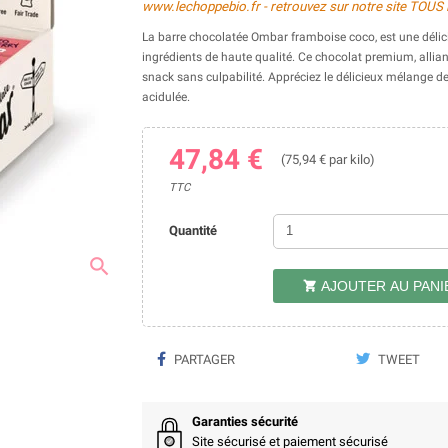
www.lechoppebio.fr - retrouvez sur notre site TOUS
La barre chocolatée Ombar framboise coco, est une délic
ingrédients de haute qualité. Ce chocolat premium, alliant
snack sans culpabilité. Appréciez le délicieux mélange d
acidulée.
47,84 €
(75,94 € par kilo)
TTC
Quantité
search
AJOUTER AU PANI

PARTAGER
TWEET
Garanties sécurité
Site sécurisé et paiement sécurisé