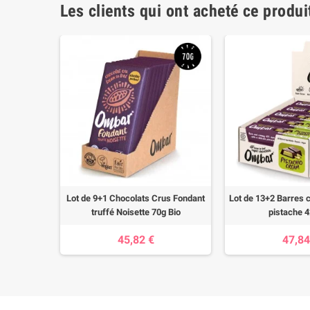
Les clients qui ont acheté ce produi
lat fondant
Lot de 9+1 Chocolats Crus Fondant
Lot de 13+2 Barres 
 bio
truffé Noisette 70g Bio
pistache 4
45,82 €
47,84