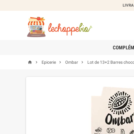
LIVRA
Cr
Nom de
COMPLÉM




Epicerie
Ombar
Lot de 13+2 Barres choco