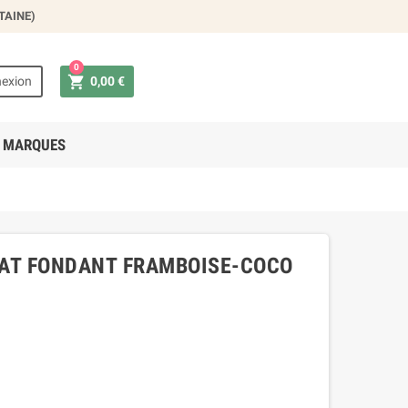
TAINE)
×
0

exion
0,00 €
 MARQUES
LAT FONDANT FRAMBOISE-COCO