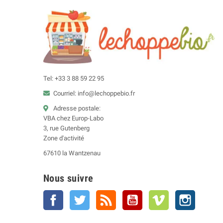
Tel: +33 3 88 59 22 95
Courriel: info@lechoppebio.fr
Adresse postale:
VBA chez Europ-Labo
3, rue Gutenberg
Zone d'activité
67610 la Wantzenau
Nous suivre
Facebook
Twitter
Rss
YouTube
Vimeo
Instagra