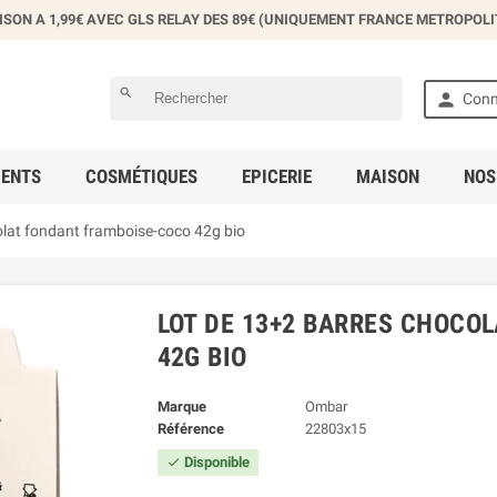
ISON A 1,99€ AVEC GLS RELAY DES 89€ (UNIQUEMENT FRANCE METROPOLI
éer une liste d'envies
search

Conn
 la liste d'envies
ENTS
COSMÉTIQUES
EPICERIE
MAISON
NOS
Annuler
Créer une liste d'envies
lat fondant framboise-coco 42g bio
LOT DE 13+2 BARRES CHOCO
42G BIO
Marque
Ombar
Référence
22803x15
Disponible
