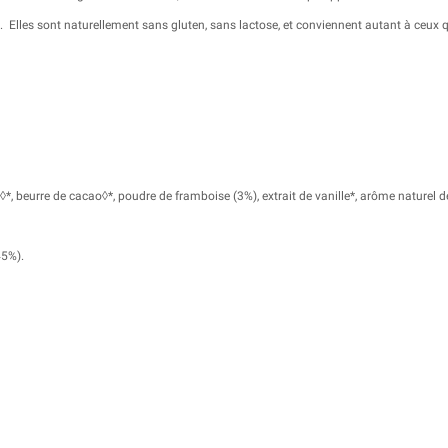
fe. Elles sont naturellement sans gluten, sans lactose, et conviennent autant à ceux 
◊
*, beurre de cacao
◊
*, poudre de framboise (3%), extrait de vanille*, arôme naturel 
(45%).