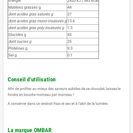
Energie
2420 kJ / 583 kcal
Matières grasses g
44
dont acides gras saturés g
27
dont acides gras mono-insaturés g
13.4
dont acides gras poly-insaturés g
1.3
Glucides g
43
dont sucres g
25
Protéines g
9.3
Sel g
0.1
Conseil d'utilisation
Afin de profiter au mieux des saveurs subtiles de ce chocolat, laissez-le
fondre en bouche morceau par morceau !
A conserver dans un endroit frais et sec et à l'abri de la lumière.
La marque OMBAR