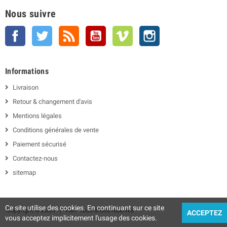
Nous suivre
Facebook
Twitter
Rss
YouTube
Vimeo
Instagram
Informations
Livraison
Retour & changement d'avis
Mentions légales
Conditions générales de vente
Paiement sécurisé
Contactez-nous
sitemap
Ce site utilise des cookies. En continuant sur ce site
Copyright © 2024 | VBA - tous droits réservés
ACCEPTEZ
vous acceptez implicitement l'usage des cookies.