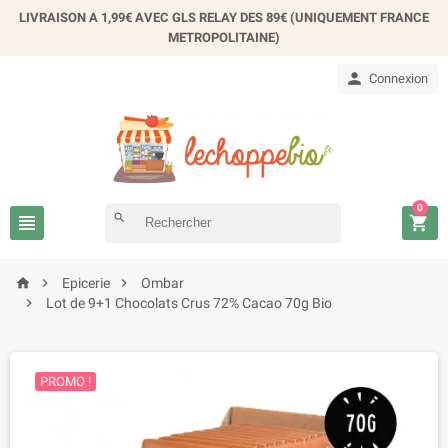
×
LIVRAISON A 1,99€ AVEC GLS RELAY DES 89€ (UNIQUEMENT FRANCE
Créer une liste d'envies
METROPOLITAINE)

Connexion
Nom de la liste d'envies
Annuler
Créer une liste d'envies
0

search




Epicerie
Ombar

Lot de 9+1 Chocolats Crus 72% Cacao 70g Bio
PROMO !