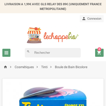
×
LIVRAISON A 1,99€ AVEC GLS RELAY DES 89€ (UNIQUEMENT FRANCE
Créer une liste d'envies
METROPOLITAINE)

Connexion
Nom de la liste d'envies
Annuler
Créer une liste d'envies
0

search





Cosmétiques
Tinti
Boule de Bain Bicolore