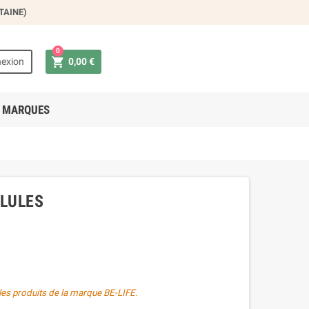
TAINE)
×
0

exion
0,00 €
 MARQUES
ÉLULES
les produits de la marque BE-LIFE.