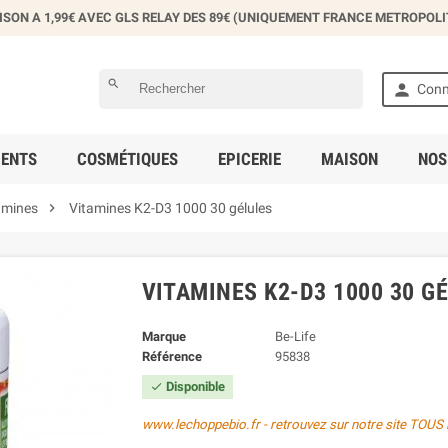
ISON A 1,99€ AVEC GLS RELAY DES 89€ (UNIQUEMENT FRANCE METROPOLI
éer une liste d'envies
search

Conn
 la liste d'envies
ENTS
COSMÉTIQUES
EPICERIE
MAISON
NOS
Annuler
Créer une liste d'envies

amines
Vitamines K2-D3 1000 30 gélules
VITAMINES K2-D3 1000 30 G
Marque
Be-Life
Référence
95838
Disponible

www.lechoppebio.fr - retrouvez sur notre site TOUS 