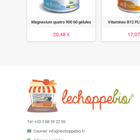
es
Magnesium quatro 900 60 gélules
Vitamines B12 PL
20,48 €
17,07
Tel: +33 3 88 59 22 95
Courriel: info@lechoppebio.fr