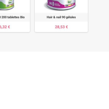
0 200 tablettes Bio
Hair & nail 90 gélules
Borrago
6,32 €
28,53 €