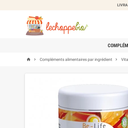
LIVRA
Cr
Nom de
COMPLÉM



Compléments alimentaires par ingrédient
Vit