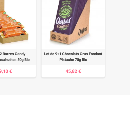
+2 Barres Candy
Lot de 9+1 Chocolats Crus Fondant
Lot de 
acahuètes 50g Bio
Pistache 70g Bio
9,10 €
45,82 €