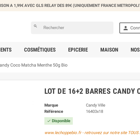
ISON A 1,99€ AVEC GLS RELAY DES 89€ (UNIQUEMENT FRANCE METROPOLI
éer une liste d'envies
search

Conn
 la liste d'envies
ENTS
COSMÉTIQUES
EPICERIE
MAISON
NOS
Annuler
Créer une liste d'envies
Candy Coco Matcha Menthe 50g Bio
LOT DE 16+2 BARRES CANDY
Marque
Candy Ville
Référence
16403x18
Disponible

www.lechoppebio.fr - retrouvez sur notre site TOUS 