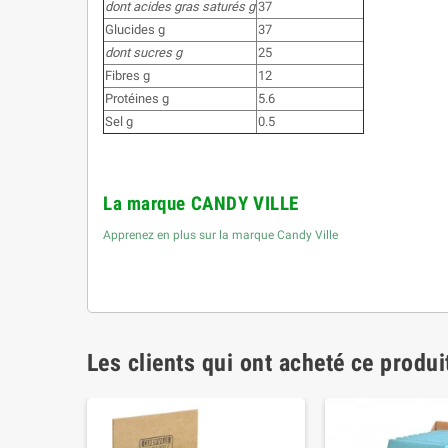
dont acides gras saturés g
37
Glucides g
37
dont sucres g
25
Fibres g
12
Protéines g
5.6
Sel g
0.5
La marque CANDY VILLE
Apprenez en plus sur la marque Candy Ville
Les clients qui ont acheté ce produi