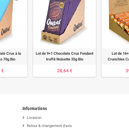
ats Crus à la
Lot de 9+1 Chocolats Crus Fondant
Lot de 16
o 70g Bio
truffé Noisette 35g Bio
Crunchies C
 €
28,64 €
3
Informations
Livraison
Retour & changement d'avis