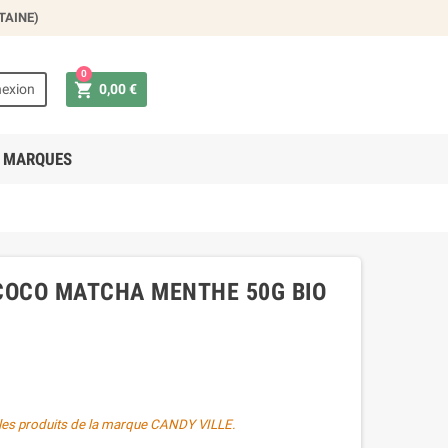
TAINE)
×
0

exion
0,00 €
 MARQUES
 COCO MATCHA MENTHE 50G BIO
les produits de la marque
CANDY VILLE
.