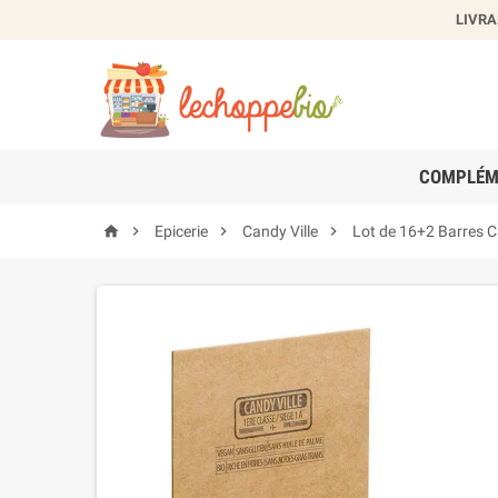
LIVRA
Cr
Nom de
COMPLÉM




Epicerie
Candy Ville
Lot de 16+2 Barres 