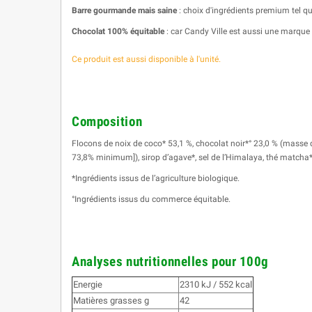
Barre gourmande mais saine
: choix d'ingrédients premium tel qu
Chocolat 100% équitable
: car Candy Ville est aussi une marque
Ce produit est aussi disponible à l'unité.
Composition
Flocons de noix de coco* 53,1 %, chocolat noir*° 23,0 % (masse d
73,8% minimum]), sirop d’agave*, sel de l’Himalaya, thé matcha*
*Ingrédients issus de l’agriculture biologique.
°Ingrédients issus du commerce équitable.
Analyses nutritionnelles pour 100g
Energie
2310 kJ / 552 kcal
Matières grasses g
42