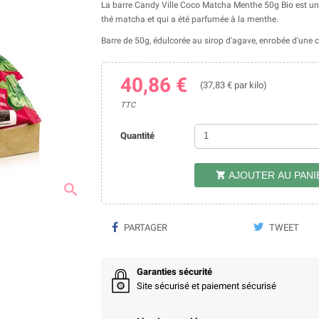
La barre Candy Ville Coco Matcha Menthe 50g Bio est une 
thé matcha et qui a été parfumée à la menthe.
Barre de 50g, édulcorée au sirop d'agave, enrobée d'une
40,86 €
(37,83 € par kilo)
TTC
Quantité
AJOUTER AU PANI

search
PARTAGER
TWEET
Garanties sécurité
Site sécurisé et paiement sécurisé