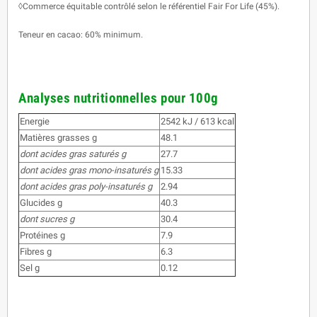
◊Commerce équitable contrôlé selon le référentiel Fair For Life (45%).
Teneur en cacao: 60% minimum.
Analyses nutritionnelles pour 100g
Energie
2542 kJ / 613 kcal
Matières grasses g
48.1
dont acides gras saturés g
27.7
dont acides gras mono-insaturés g
15.33
dont acides gras poly-insaturés g
2.94
Glucides g
40.3
dont sucres g
30.4
Protéines g
7.9
Fibres g
6.3
Sel g
0.12