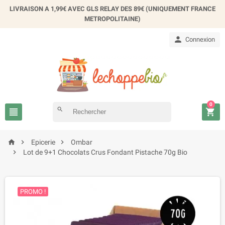
×
LIVRAISON A 1,99€ AVEC GLS RELAY DES 89€ (UNIQUEMENT FRANCE
Créer une liste d'envies
METROPOLITAINE)

Connexion
Nom de la liste d'envies
Annuler
Créer une liste d'envies
0

search




Epicerie
Ombar

Lot de 9+1 Chocolats Crus Fondant Pistache 70g Bio
PROMO !