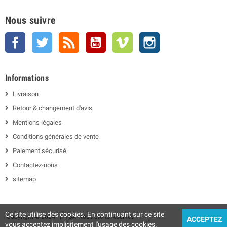
Nous suivre
Facebook
Twitter
Rss
YouTube
Vimeo
Instagram
Informations
Livraison
Retour & changement d'avis
Mentions légales
Conditions générales de vente
Paiement sécurisé
Contactez-nous
sitemap
Ce site utilise des cookies. En continuant sur ce site
Copyright © 2024 | VBA - tous droits réservés
ACCEPTEZ
vous acceptez implicitement l'usage des cookies.