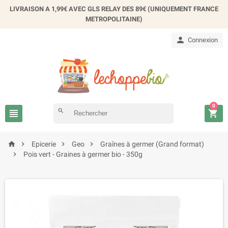
×
LIVRAISON A 1,99€ AVEC GLS RELAY DES 89€ (UNIQUEMENT FRANCE
Créer une liste d'envies
METROPOLITAINE)

Connexion
Nom de la liste d'envies
Annuler
Créer une liste d'envies
0

search





Epicerie
Geo
Graînes à germer (Grand format)

Pois vert - Graines à germer bio - 350g